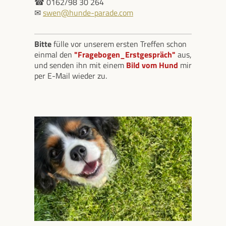
☎ 0162/98 30 264
✉
swen@hunde-parade.com
Bitte
fülle vor unserem ersten Treffen schon
einmal den
"Fragebogen_Erstgespräch"
aus,
und senden ihn mit einem
Bild vom Hund
mir
per E-Mail wieder zu.